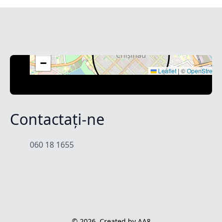
+
−
Leaflet
|
©
OpenStreet
Contactați-ne
060 18 1655
© 2026
Created by AA8