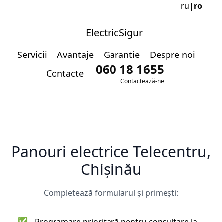
ru
|
ro
ElectricSigur
Servicii
Avantaje
Garantie
Despre noi
060 18 1655
Contacte
Contactează-ne
Panouri electrice Telecentru,
Chișinău
Completează formularul și primești:
✅
Programare prioritară pentru consultare la