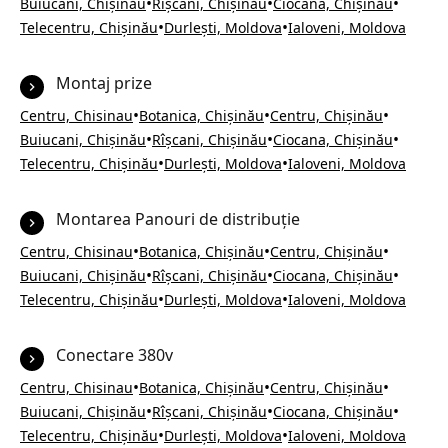
•
•
•
Buiucani, Chișinău
Rîșcani, Chișinău
Ciocana, Chișinău
•
•
Telecentru, Chișinău
Durlești, Moldova
Ialoveni, Moldova
Montaj prize
•
•
•
Centru, Chisinau
Botanica, Chișinău
Centru, Chișinău
•
•
•
Buiucani, Chișinău
Rîșcani, Chișinău
Ciocana, Chișinău
•
•
Telecentru, Chișinău
Durlești, Moldova
Ialoveni, Moldova
Montarea Panouri de distribuție
•
•
•
Centru, Chisinau
Botanica, Chișinău
Centru, Chișinău
•
•
•
Buiucani, Chișinău
Rîșcani, Chișinău
Ciocana, Chișinău
•
•
Telecentru, Chișinău
Durlești, Moldova
Ialoveni, Moldova
Conectare 380v
•
•
•
Centru, Chisinau
Botanica, Chișinău
Centru, Chișinău
•
•
•
Buiucani, Chișinău
Rîșcani, Chișinău
Ciocana, Chișinău
•
•
Telecentru, Chișinău
Durlești, Moldova
Ialoveni, Moldova