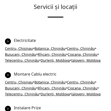
Servicii și locații
Electricitate
•
•
•
Centru, Chisinau
Botanica, Chișinău
Centru, Chișinău
•
•
•
Buiucani, Chișinău
Rîșcani, Chișinău
Ciocana, Chișinău
•
•
Telecentru, Chișinău
Durlești, Moldova
Ialoveni, Moldova
Montare Cablu electric
•
•
•
Centru, Chisinau
Botanica, Chișinău
Centru, Chișinău
•
•
•
Buiucani, Chișinău
Rîșcani, Chișinău
Ciocana, Chișinău
•
•
Telecentru, Chișinău
Durlești, Moldova
Ialoveni, Moldova
Instalare Prize