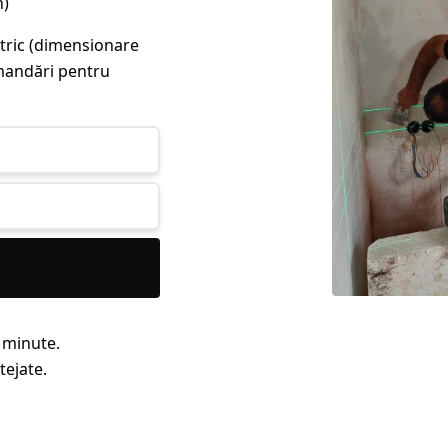
h)
ctric (dimensionare
omandări pentru
 minute.
tejate.