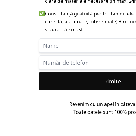
clară de materiale necesare (în max. 24
✅
Consultanță gratuită pentru tablou ele
corectă, automate, diferențiale) + rec
siguranță și cost
Trimite
Revenim cu un apel în câteva
Toate datele sunt 100% pro