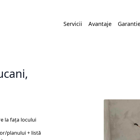
Servicii
Avantaje
Garanti
ucani,
 la fața locului
r/planului + listă