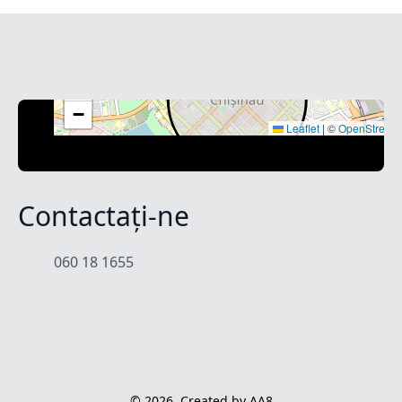
+
−
Leaflet
|
©
OpenStreet
Contactați-ne
060 18 1655
© 2026
Created by AA8