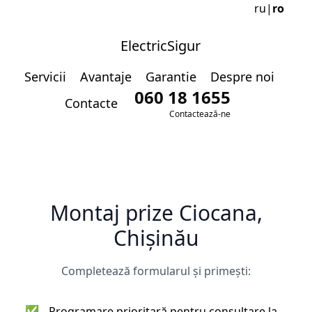
ru
|
ro
ElectricSigur
Servicii
Avantaje
Garantie
Despre noi
060 18 1655
Contacte
Contactează-ne
Montaj prize Ciocana,
Chișinău
Completează formularul și primești:
✅
Programare prioritară pentru consultare la