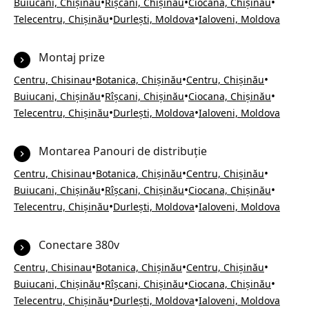
•
•
•
Buiucani, Chișinău
Rîșcani, Chișinău
Ciocana, Chișinău
•
•
Telecentru, Chișinău
Durlești, Moldova
Ialoveni, Moldova
Montaj prize
•
•
•
Centru, Chisinau
Botanica, Chișinău
Centru, Chișinău
•
•
•
Buiucani, Chișinău
Rîșcani, Chișinău
Ciocana, Chișinău
•
•
Telecentru, Chișinău
Durlești, Moldova
Ialoveni, Moldova
Montarea Panouri de distribuție
•
•
•
Centru, Chisinau
Botanica, Chișinău
Centru, Chișinău
•
•
•
Buiucani, Chișinău
Rîșcani, Chișinău
Ciocana, Chișinău
•
•
Telecentru, Chișinău
Durlești, Moldova
Ialoveni, Moldova
Conectare 380v
•
•
•
Centru, Chisinau
Botanica, Chișinău
Centru, Chișinău
•
•
•
Buiucani, Chișinău
Rîșcani, Chișinău
Ciocana, Chișinău
•
•
Telecentru, Chișinău
Durlești, Moldova
Ialoveni, Moldova