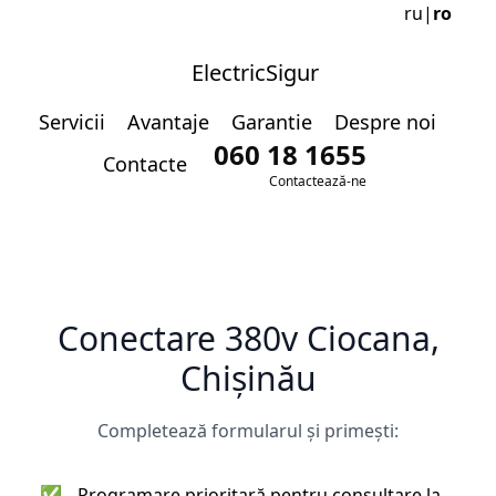
ru
|
ro
ElectricSigur
Servicii
Avantaje
Garantie
Despre noi
060 18 1655
Contacte
Contactează-ne
Conectare 380v Ciocana,
Chișinău
Completează formularul și primești:
✅
Programare prioritară pentru consultare la