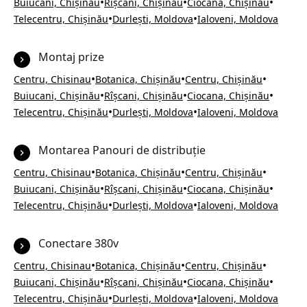
•
•
•
Buiucani, Chișinău
Rîșcani, Chișinău
Ciocana, Chișinău
•
•
Telecentru, Chișinău
Durlești, Moldova
Ialoveni, Moldova
Montaj prize
•
•
•
Centru, Chisinau
Botanica, Chișinău
Centru, Chișinău
•
•
•
Buiucani, Chișinău
Rîșcani, Chișinău
Ciocana, Chișinău
•
•
Telecentru, Chișinău
Durlești, Moldova
Ialoveni, Moldova
Montarea Panouri de distribuție
•
•
•
Centru, Chisinau
Botanica, Chișinău
Centru, Chișinău
•
•
•
Buiucani, Chișinău
Rîșcani, Chișinău
Ciocana, Chișinău
•
•
Telecentru, Chișinău
Durlești, Moldova
Ialoveni, Moldova
Conectare 380v
•
•
•
Centru, Chisinau
Botanica, Chișinău
Centru, Chișinău
•
•
•
Buiucani, Chișinău
Rîșcani, Chișinău
Ciocana, Chișinău
•
•
Telecentru, Chișinău
Durlești, Moldova
Ialoveni, Moldova