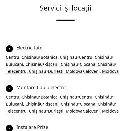
Servicii și locații
Electricitate
•
•
•
Centru, Chisinau
Botanica, Chișinău
Centru, Chișinău
•
•
•
Buiucani, Chișinău
Rîșcani, Chișinău
Ciocana, Chișinău
•
•
Telecentru, Chișinău
Durlești, Moldova
Ialoveni, Moldova
Montare Cablu electric
•
•
•
Centru, Chisinau
Botanica, Chișinău
Centru, Chișinău
•
•
•
Buiucani, Chișinău
Rîșcani, Chișinău
Ciocana, Chișinău
•
•
Telecentru, Chișinău
Durlești, Moldova
Ialoveni, Moldova
Instalare Prize