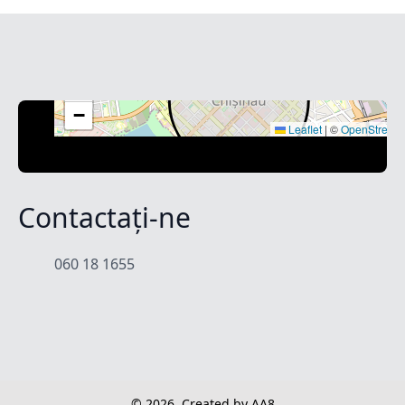
+
−
Leaflet
|
©
OpenStreet
Contactați-ne
060 18 1655
© 2026
Created by AA8