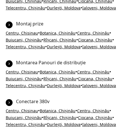
•
•
•
Buiucani, Chișinău
Rîșcani, Chișinău
Ciocana, Chișinău
•
•
Telecentru, Chișinău
Durlești, Moldova
Ialoveni, Moldova
Montaj prize
•
•
•
Centru, Chisinau
Botanica, Chișinău
Centru, Chișinău
•
•
•
Buiucani, Chișinău
Rîșcani, Chișinău
Ciocana, Chișinău
•
•
Telecentru, Chișinău
Durlești, Moldova
Ialoveni, Moldova
Montarea Panouri de distribuție
•
•
•
Centru, Chisinau
Botanica, Chișinău
Centru, Chișinău
•
•
•
Buiucani, Chișinău
Rîșcani, Chișinău
Ciocana, Chișinău
•
•
Telecentru, Chișinău
Durlești, Moldova
Ialoveni, Moldova
Conectare 380v
•
•
•
Centru, Chisinau
Botanica, Chișinău
Centru, Chișinău
•
•
•
Buiucani, Chișinău
Rîșcani, Chișinău
Ciocana, Chișinău
•
•
Telecentru, Chișinău
Durlești, Moldova
Ialoveni, Moldova