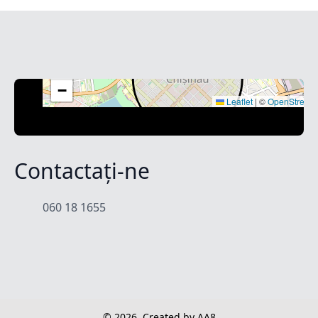
+
−
Leaflet
|
©
OpenStreet
Contactați-ne
060 18 1655
© 2026
Created by AA8