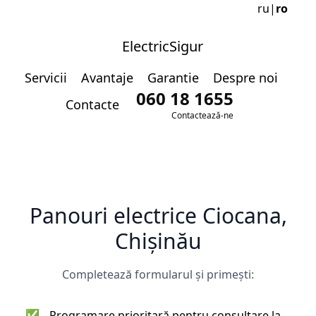
ru
|
ro
ElectricSigur
Servicii
Avantaje
Garantie
Despre noi
060 18 1655
Contacte
Contactează-ne
Panouri electrice Ciocana,
Chișinău
Completează formularul și primești:
✅
Programare prioritară pentru consultare la