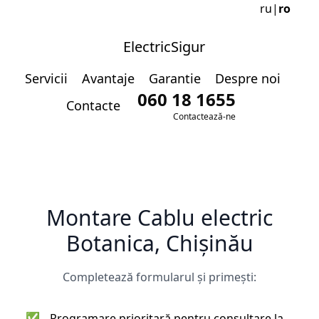
ru
|
ro
ElectricSigur
Servicii
Avantaje
Garantie
Despre noi
060 18 1655
Contacte
Contactează-ne
Montare Cablu electric
Botanica, Chișinău
Completează formularul și primești:
✅
Programare prioritară pentru consultare la