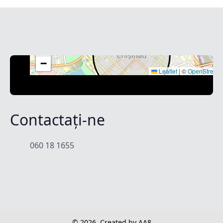
+
−
Leaflet
|
©
OpenStreet
Contactați-ne
060 18 1655
© 2026
Created by AA8