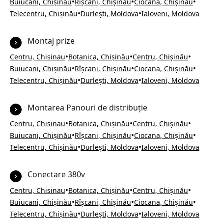
•
•
•
Buiucani, Chișinău
Rîșcani, Chișinău
Ciocana, Chișinău
•
•
Telecentru, Chișinău
Durlești, Moldova
Ialoveni, Moldova
Montaj prize
•
•
•
Centru, Chisinau
Botanica, Chișinău
Centru, Chișinău
•
•
•
Buiucani, Chișinău
Rîșcani, Chișinău
Ciocana, Chișinău
•
•
Telecentru, Chișinău
Durlești, Moldova
Ialoveni, Moldova
Montarea Panouri de distribuție
•
•
•
Centru, Chisinau
Botanica, Chișinău
Centru, Chișinău
•
•
•
Buiucani, Chișinău
Rîșcani, Chișinău
Ciocana, Chișinău
•
•
Telecentru, Chișinău
Durlești, Moldova
Ialoveni, Moldova
Conectare 380v
•
•
•
Centru, Chisinau
Botanica, Chișinău
Centru, Chișinău
•
•
•
Buiucani, Chișinău
Rîșcani, Chișinău
Ciocana, Chișinău
•
•
Telecentru, Chișinău
Durlești, Moldova
Ialoveni, Moldova