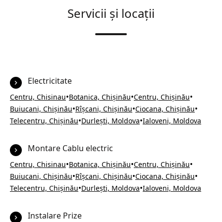
Servicii și locații
Electricitate
•
•
•
Centru, Chisinau
Botanica, Chișinău
Centru, Chișinău
•
•
•
Buiucani, Chișinău
Rîșcani, Chișinău
Ciocana, Chișinău
•
•
Telecentru, Chișinău
Durlești, Moldova
Ialoveni, Moldova
Montare Cablu electric
•
•
•
Centru, Chisinau
Botanica, Chișinău
Centru, Chișinău
•
•
•
Buiucani, Chișinău
Rîșcani, Chișinău
Ciocana, Chișinău
•
•
Telecentru, Chișinău
Durlești, Moldova
Ialoveni, Moldova
Instalare Prize